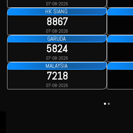
07-08-2026
HK SIANG
8867
07-08-2026
GARUDA
5824
07-08-2026
MALAYSIA
7218
07-08-2026