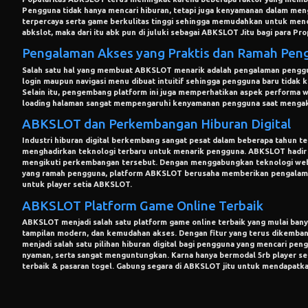
Pengguna tidak hanya mencari hiburan, tetapi juga kenyamanan dalam meng
terpercaya serta game berkulitas tinggi sehingga memudahkan untuk men
abkslot, maka dari itu abk pun di juluki sebagai ABKSLOT Jitu bagi para Pr
Pengalaman Akses yang Praktis dan Ramah Pen
Salah satu hal yang membuat ABKSLOT menarik adalah pengalaman penggu
login maupun navigasi menu dibuat intuitif sehingga pengguna baru tida
Selain itu, pengembang platform ini juga memperhatikan aspek performa we
loading halaman sangat mempengaruhi kenyamanan pengguna saat mengaks
ABKSLOT dan Perkembangan Hiburan Digital
Industri hiburan digital berkembang sangat pesat dalam beberapa tahun t
menghadirkan teknologi terbaru untuk menarik pengguna. ABKSLOT hadir se
mengikuti perkembangan tersebut. Dengan menggabungkan teknologi web
yang ramah pengguna, platform ABKSLOT berusaha memberikan pengalaman 
untuk player setia ABKSLOT.
ABKSLOT Platform Game Online Terbaik
ABKSLOT menjadi salah satu platform game online terbaik yang mulai bany
tampilan modern, dan kemudahan akses. Dengan fitur yang terus dikemba
menjadi salah satu pilihan hiburan digital bagi pengguna yang mencari pen
nyaman, serta sangat menguntungkan. Karna hanya bermodal 5rb player s
terbaik & pasaran togel. Gabung segara di ABKSLOT jitu untuk mendapatka