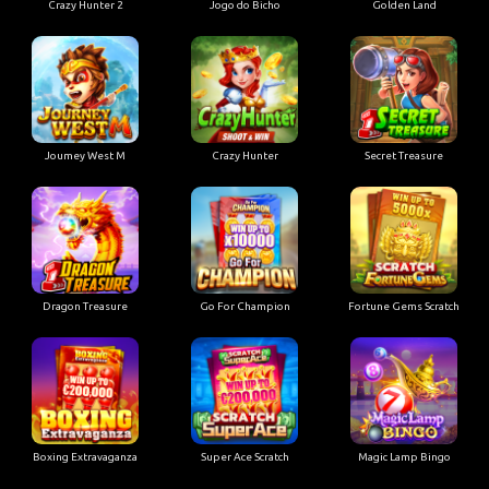
Crazy Hunter 2
Jogo do Bicho
Golden Land
Joumey West M
Crazy Hunter
Secret Treasure
Dragon Treasure
Go For Champion
Fortune Gems Scratch
Boxing Extravaganza
Super Ace Scratch
Magic Lamp Bingo