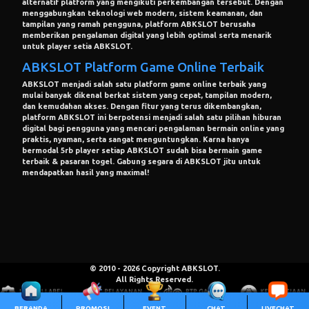
alternatif platform yang mengikuti perkembangan tersebut. Dengan
menggabungkan teknologi web modern, sistem keamanan, dan
tampilan yang ramah pengguna, platform ABKSLOT berusaha
memberikan pengalaman digital yang lebih optimal serta menarik
untuk player setia ABKSLOT.
ABKSLOT Platform Game Online Terbaik
ABKSLOT menjadi salah satu platform game online terbaik yang
mulai banyak dikenal berkat sistem yang cepat, tampilan modern,
dan kemudahan akses. Dengan fitur yang terus dikembangkan,
platform ABKSLOT ini berpotensi menjadi salah satu pilihan hiburan
digital bagi pengguna yang mencari pengalaman bermain online yang
praktis, nyaman, serta sangat menguntungkan. Karna hanya
bermodal 5rb player setiap ABKSLOT sudah bisa bermain game
terbaik & pasaran togel. Gabung segara di ABKSLOT jitu untuk
mendapatkan hasil yang maximal!
All Rights Reserved.
BERANDA
PROMOSI
EVENT
CHAT
LIVECHAT