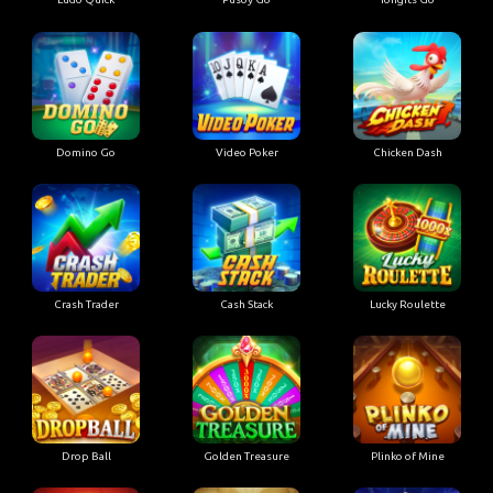
Domino Go
Video Poker
Chicken Dash
Crash Trader
Cash Stack
Lucky Roulette
Drop Ball
Golden Treasure
Plinko of Mine