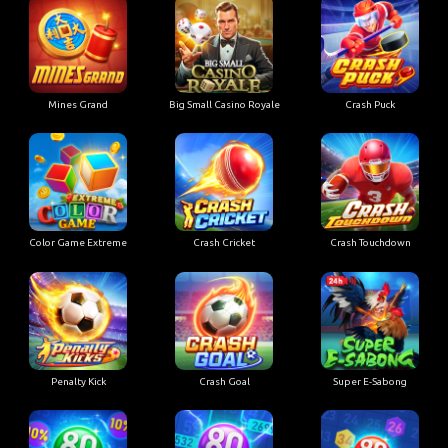
Mines Grand
Big Small Casino Royale
Crash Puck
Color Game Extreme
Crash Cricket
Crash Touchdown
Penalty Kick
Crash Goal
Super E-Sabong