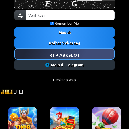
Remember Me
Masuk
Daftar Sekarang
RTP ABKSLOT
Main di Telegram
Desktop
Wap
JILI