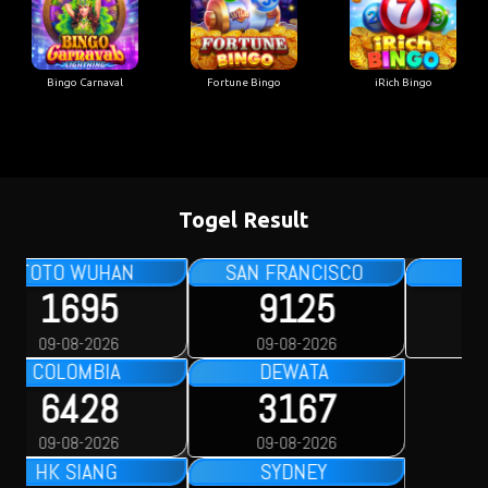
Bingo Carnaval
Fortune Bingo
iRich Bingo
Togel Result
HONGKONG
5917
08-08-2026