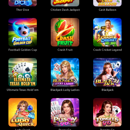
Thor Dice
Chicken Dash Jackpot
Cash Balloon
Football Golden Cup
Crash Fruit
Crash Cricket Legend
Ultimate Texas Hold'em
Blackjack Lucky Ladies
Blackjack
Ludo Quick
Pusoy Go
Tongits Go