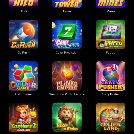
HILO
Tower
Mines
Go Rush
Color Prediction
Pappu
Color Game
Win Drop - Plinko Empire
Crazy Pusher