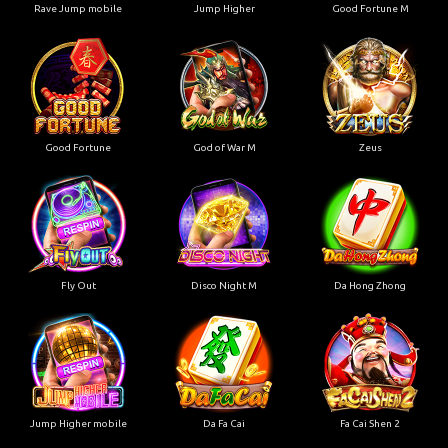
Rave Jump mobile
Jump Higher
Good Fortune M
Good Fortune
God of War M
Zeus
Fly Out
Disco Night M
Da Hong Zhong
Jump Higher mobile
Da Fa Cai
Fa Cai Shen 2