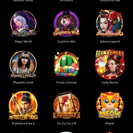
Summer Mood
Poseidon
Detective Dee
Magic World
Gophers War
Sakura Legend
Pharaohs Gold
Fruity Carnival
Lucky Boxes
Detective Dee 2
Gu Gu Gu 2 M
Meow