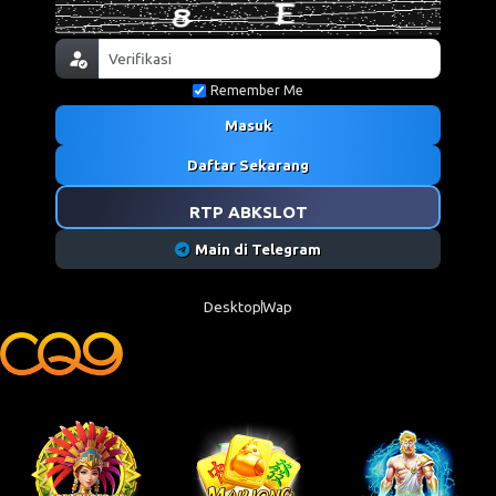
Remember Me
Masuk
Daftar Sekarang
RTP ABKSLOT
Main di Telegram
Desktop
Wap