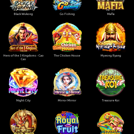
Black Wukong
Go Fishing
Mafia
Hero of the 3 Kingdoms - Cao
The Chicken House
Myeong Ryang
Cao
Night City
Mirror Mirror
Treasure Koi