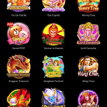
Oo Ga Cha Ka
The Cupids
Money Tree
Sweet POP
Uproar in Heaven
Lord Ganesha
Dragons Treasure
Songkran Festival
Wing Chun