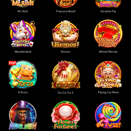
Mr. Rich
Treasure Bowl
Double Fly
Wonderland
Kronos
Wheel Money
6 Toros
Flying Cai Shen
Gu Gu Gu 2