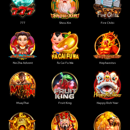
777
Shou-Xin
Fire Chibi
Ne Zha Advent
Fa Cai Fu Wa
Hephaestus
MuayThai
Fruit King
Happy Rich Year