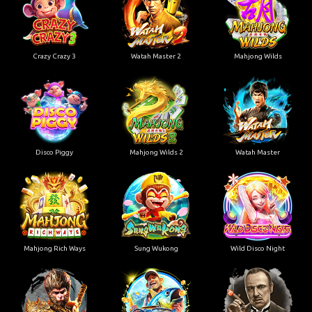
Crazy Crazy 3
Watah Master 2
Mahjong Wilds
Disco Piggy
Mahjong Wilds 2
Watah Master
Mahjong Rich Ways
Sung Wukong
Wild Disco Night