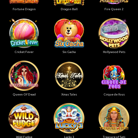
Fortune Dragon
Dragon Ball
Fire Queen 2
Cricket Fever
Six Gacha
Hollywood Pets
Queen Of Dead
Xmas Tales
Cirque de fous
Wild Fudge
Lucky 3
Treasure of Seti