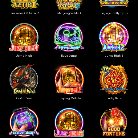
Treasures Of Aztec 2
Mahjong Wilds 3
Legacy of Olympus
Jump High
Rave Jump
Jump High 2
God of War
Jumping Mobile
Lucky Bats