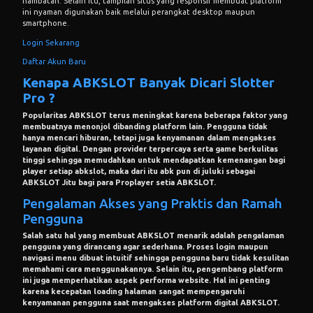
hambatan. Selain itu, tampilan situs yang responsif membuat platform
ini nyaman digunakan baik melalui perangkat desktop maupun
smartphone.
Login Sekarang
Daftar Akun Baru
Kenapa ABKSLOT Banyak Dicari Slotter
Pro ?
Popularitas ABKSLOT terus meningkat karena beberapa faktor yang
membuatnya menonjol dibanding platform lain. Pengguna tidak
hanya mencari hiburan, tetapi juga kenyamanan dalam mengakses
layanan digital. Dengan provider terpercaya serta game berkulitas
tinggi sehingga memudahkan untuk mendapatkan kemenangan bagi
player setiap abkslot, maka dari itu abk pun di juluki sebagai
ABKSLOT Jitu bagi para Proplayer setia ABKSLOT.
Pengalaman Akses yang Praktis dan Ramah
Pengguna
Salah satu hal yang membuat ABKSLOT menarik adalah pengalaman
pengguna yang dirancang agar sederhana. Proses login maupun
navigasi menu dibuat intuitif sehingga pengguna baru tidak kesulitan
memahami cara menggunakannya. Selain itu, pengembang platform
ini juga memperhatikan aspek performa website. Hal ini penting
karena kecepatan loading halaman sangat mempengaruhi
kenyamanan pengguna saat mengakses platform digital ABKSLOT.