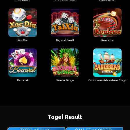
Xoc Dia
Big and Small
Roulette
Baccarat
Samba Bingo
Caribbean Adventure Bingo
Togel Result