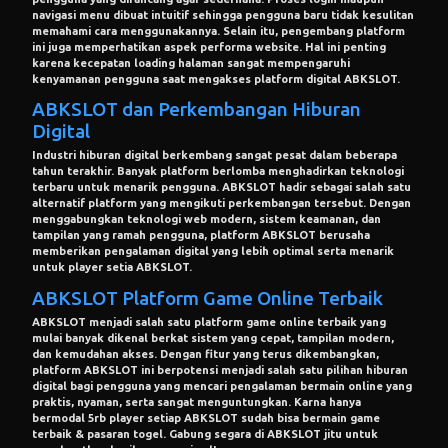
navigasi menu dibuat intuitif sehingga pengguna baru tidak kesulitan
memahami cara menggunakannya. Selain itu, pengembang platform
ini juga memperhatikan aspek performa website. Hal ini penting
karena kecepatan loading halaman sangat mempengaruhi
kenyamanan pengguna saat mengakses platform digital ABKSLOT.
ABKSLOT dan Perkembangan Hiburan
Digital
Industri hiburan digital berkembang sangat pesat dalam beberapa
tahun terakhir. Banyak platform berlomba menghadirkan teknologi
terbaru untuk menarik pengguna. ABKSLOT hadir sebagai salah satu
alternatif platform yang mengikuti perkembangan tersebut. Dengan
menggabungkan teknologi web modern, sistem keamanan, dan
tampilan yang ramah pengguna, platform ABKSLOT berusaha
memberikan pengalaman digital yang lebih optimal serta menarik
untuk player setia ABKSLOT.
ABKSLOT Platform Game Online Terbaik
ABKSLOT menjadi salah satu platform game online terbaik yang
mulai banyak dikenal berkat sistem yang cepat, tampilan modern,
dan kemudahan akses. Dengan fitur yang terus dikembangkan,
platform ABKSLOT ini berpotensi menjadi salah satu pilihan hiburan
digital bagi pengguna yang mencari pengalaman bermain online yang
praktis, nyaman, serta sangat menguntungkan. Karna hanya
bermodal 5rb player setiap ABKSLOT sudah bisa bermain game
terbaik & pasaran togel. Gabung segara di ABKSLOT jitu untuk