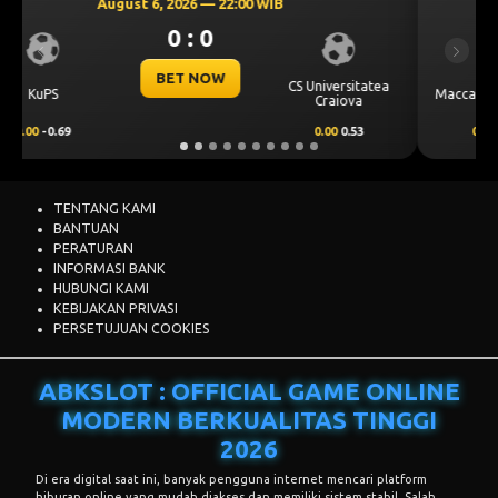
August 6, 2026 — 22:59 WIB
0 : 0
Previous
Next
BET NOW
Maccabi Tel Aviv (n)
CSKA Sofia
0.25
0.72
-0.25
-0.88
TENTANG KAMI
BANTUAN
PERATURAN
INFORMASI BANK
HUBUNGI KAMI
KEBIJAKAN PRIVASI
PERSETUJUAN COOKIES
ABKSLOT : OFFICIAL GAME ONLINE
MODERN BERKUALITAS TINGGI
2026
Di era digital saat ini, banyak pengguna internet mencari platform
hiburan online yang mudah diakses dan memiliki sistem stabil. Salah